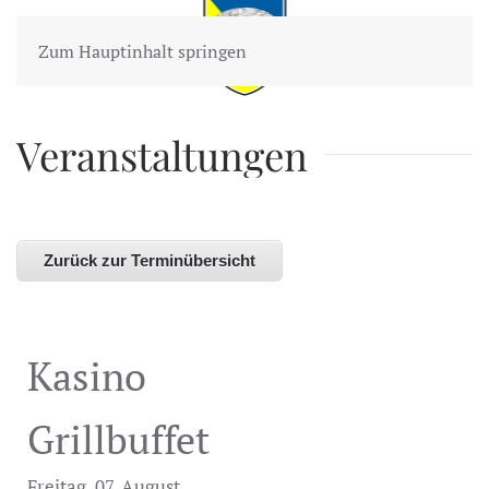
Zum Hauptinhalt springen
Veranstaltungen
Zurück zur Terminübersicht
Kasino
Grillbuffet
Freitag, 07. August