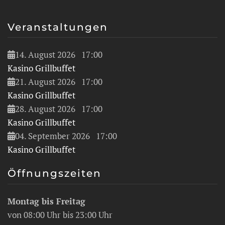
Veranstaltungen
14. August 2026
17:00
Kasino Grillbuffet
21. August 2026
17:00
Kasino Grillbuffet
28. August 2026
17:00
Kasino Grillbuffet
04. September 2026
17:00
Kasino Grillbuffet
Öffnungszeiten
Montag bis Freitag
von 08:00 Uhr bis 23:00 Uhr